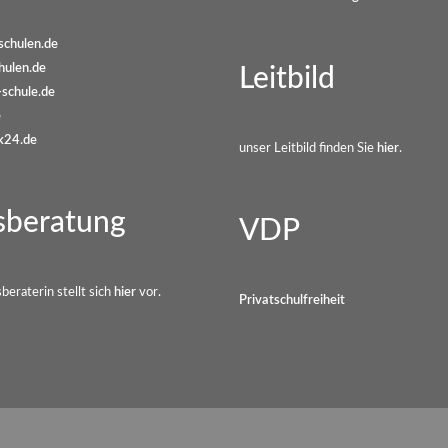
schulen.de
hulen.de
Leitbild
schule.de
e
k24.de
unser Leitbild finden Sie
hier
.
sberatung
VDP
eraterin stellt sich
hier
vor.
Privatschulfreiheit